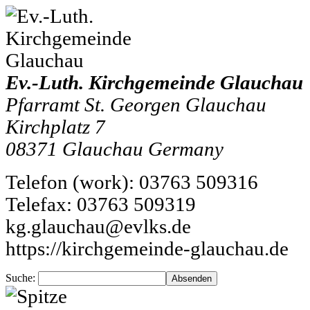
Ev.-Luth. Kirchgemeinde Glauchau
Pfarramt St. Georgen Glauchau
Kirchplatz 7
08371
Glauchau
Germany
Telefon
(
work
)
:
03763 509316
Tele
fax
:
03763 509319
kg.glauchau@evlks.de
https://kirchgemeinde-glauchau.de
Suche: