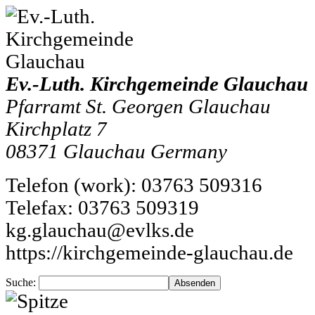
Ev.-Luth. Kirchgemeinde Glauchau
Pfarramt St. Georgen Glauchau
Kirchplatz 7
08371
Glauchau
Germany
Telefon
(
work
)
:
03763 509316
Tele
fax
:
03763 509319
kg.glauchau@evlks.de
https://kirchgemeinde-glauchau.de
Suche: