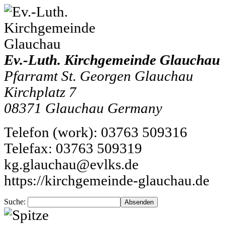
Ev.-Luth. Kirchgemeinde Glauchau
Pfarramt St. Georgen Glauchau
Kirchplatz 7
08371
Glauchau
Germany
Telefon
(
work
)
:
03763 509316
Tele
fax
:
03763 509319
kg.glauchau@evlks.de
https://kirchgemeinde-glauchau.de
Suche: